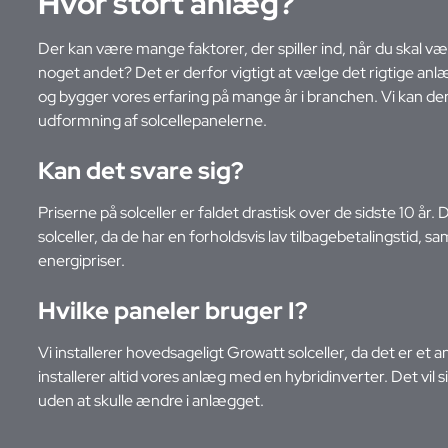
Hvor stort anlæg?
Der kan være mange faktorer, der spiller ind, når du skal væ
noget andet? Det er derfor vigtigt at vælge det rigtige anlæg 
og bygger vores erfaring på mange år i branchen. Vi kan derfor
udformning af solcellepanelerne.
Kan det svare sig?
Priserne på solceller er faldet drastisk over de sidste 10 år. 
solceller, da de har en forholdsvis lav tilbagebetalingstid, 
energipriser.
Hvilke paneler bruger I?
Vi installerer hovedsageligt Growatt solceller, da det er et 
installerer altid vores anlæg med en hybridinverter. Det vil si
uden at skulle ændre i anlægget.