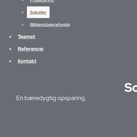
Projektering
Blikkenslagerarbejde
Solceller
Teamet
Blikkenslagerarbejde
Referencer
Teamet
Kontakt
Referencer
Kontakt
So
En bæredygtig opsparing.