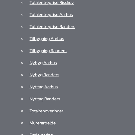
Totalentreprise Risskov
Totalentreprise Randers
Totalentreprise Aarhus
Tilbygning Aarhus
Totalentreprise Randers
Tilbygning Randers
Tilbygning Aarhus
Nybyg Aarhus
Tilbygning Randers
Nybyg Randers
Nybyg Aarhus
Nyt tag Aarhus
Nybyg Randers
Nyt tag Randers
Nyt tag Aarhus
Totalrenoveringer
Nyt tag Randers
Murerarbejde
Totalrenoveringer
Projektering
Murerarbejde
Solceller