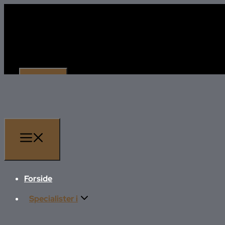
Forside
Specialister i
Forside
Totalentreprise Risskov
Specialister i
Totalentreprise Aarhus