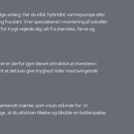
lge anlæg. Har du elbil, hybridbil, varmepumpe eller
fra start. Vi er specialiseret i montering af solceller
 trygt vejlede dig i alt fra størrelse, farve og
Det er derfor igen blevet attraktivt at investere i
samt at det kan give tryghed i tider med svingende
anerkendt mærke, som vi kan stå inde for. Vi
ge, at du altid kan tilkøbe og tilkoble en batteripakke